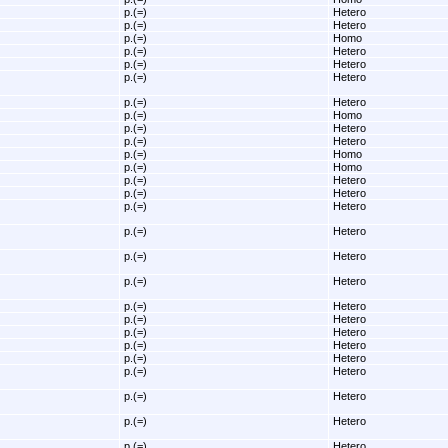
p.(=)
Hetero
p.(=)
Hetero
p.(=)
Homo
p.(=)
Hetero
p.(=)
Hetero
p.(=)
Hetero
p.(=)
Hetero
p.(=)
Homo
p.(=)
Hetero
p.(=)
Hetero
p.(=)
Homo
p.(=)
Homo
p.(=)
Hetero
p.(=)
Hetero
p.(=)
Hetero
p.(=)
Hetero
p.(=)
Hetero
p.(=)
Hetero
p.(=)
Hetero
p.(=)
Hetero
p.(=)
Hetero
p.(=)
Hetero
p.(=)
Hetero
p.(=)
Hetero
p.(=)
Hetero
p.(=)
Hetero
p.(=)
Hetero