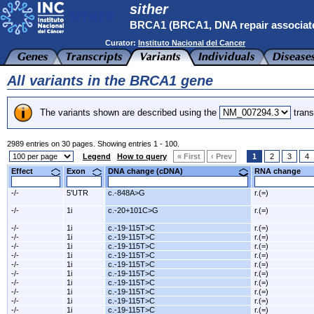
sither
BRCA1 (BRCA1, DNA repair associat
Curator:
Instituto Nacional del Cancer
All variants in the BRCA1 gene
The variants shown are described using the
trans
2989 entries on 30 pages. Showing entries 1 - 100.
Legend
How to query
« First
‹ Prev
1
2
3
4
Effect
Exon
DNA change (cDNA)
RNA change
-/-
5'UTR
c.-848A>G
r.(=)
-/-
1i
c.-20+101C>G
r.(=)
-/-
1i
c.-19-115T>C
r.(=)
-/-
1i
c.-19-115T>C
r.(=)
-/-
1i
c.-19-115T>C
r.(=)
-/-
1i
c.-19-115T>C
r.(=)
-/-
1i
c.-19-115T>C
r.(=)
-/-
1i
c.-19-115T>C
r.(=)
-/-
1i
c.-19-115T>C
r.(=)
-/-
1i
c.-19-115T>C
r.(=)
-/-
1i
c.-19-115T>C
r.(=)
-/-
1i
c.-19-115T>C
r.(=)