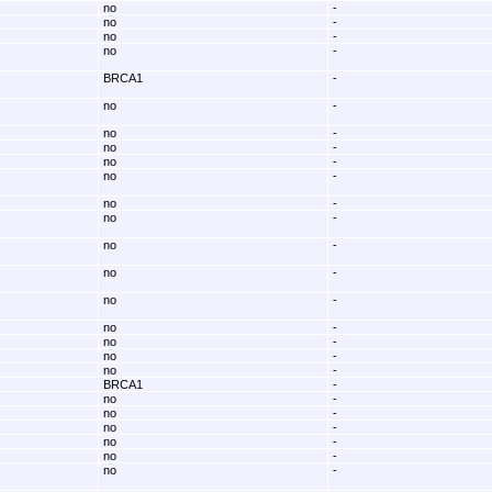
no
-
no
-
no
-
no
-
BRCA1
-
no
-
no
-
no
-
no
-
no
-
no
-
no
-
no
-
no
-
no
-
no
-
no
-
no
-
no
-
BRCA1
-
no
-
no
-
no
-
no
-
no
-
no
-