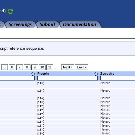
ed)
cript reference sequence.
5
6
7
8
9
10
11
...
Next ›
Last »
Protein
Zygosity
p.(=)
Hetero
p.(=)
Hetero
p.(=)
Hetero
p.(=)
Hetero
p.(=)
Hetero
p.(=)
Hetero
p.(=)
Hetero
p.(=)
Hetero
p.(=)
Hetero
p.(=)
Hetero
p.(=)
Hetero
p.(=)
Hetero