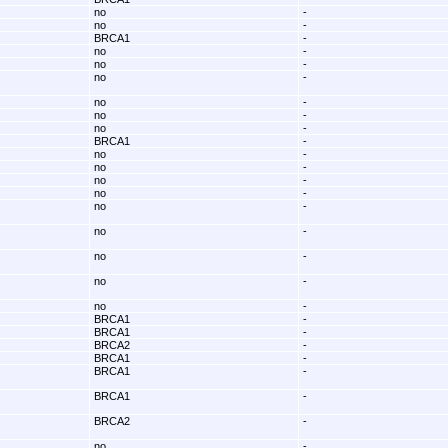
no
-
no
-
BRCA1
-
no
-
no
-
no
-
no
-
no
-
no
-
BRCA1
-
no
-
no
-
no
-
no
-
no
-
no
-
no
-
no
-
no
-
BRCA1
-
BRCA1
-
BRCA2
-
BRCA1
-
BRCA1
-
BRCA1
-
BRCA2
-
no
-