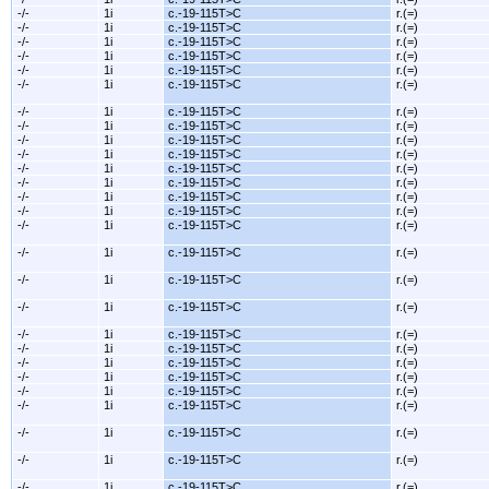
-/-
1i
c.-19-115T>C
r.(=)
-/-
1i
c.-19-115T>C
r.(=)
-/-
1i
c.-19-115T>C
r.(=)
-/-
1i
c.-19-115T>C
r.(=)
-/-
1i
c.-19-115T>C
r.(=)
-/-
1i
c.-19-115T>C
r.(=)
-/-
1i
c.-19-115T>C
r.(=)
-/-
1i
c.-19-115T>C
r.(=)
-/-
1i
c.-19-115T>C
r.(=)
-/-
1i
c.-19-115T>C
r.(=)
-/-
1i
c.-19-115T>C
r.(=)
-/-
1i
c.-19-115T>C
r.(=)
-/-
1i
c.-19-115T>C
r.(=)
-/-
1i
c.-19-115T>C
r.(=)
-/-
1i
c.-19-115T>C
r.(=)
-/-
1i
c.-19-115T>C
r.(=)
-/-
1i
c.-19-115T>C
r.(=)
-/-
1i
c.-19-115T>C
r.(=)
-/-
1i
c.-19-115T>C
r.(=)
-/-
1i
c.-19-115T>C
r.(=)
-/-
1i
c.-19-115T>C
r.(=)
-/-
1i
c.-19-115T>C
r.(=)
-/-
1i
c.-19-115T>C
r.(=)
-/-
1i
c.-19-115T>C
r.(=)
-/-
1i
c.-19-115T>C
r.(=)
-/-
1i
c.-19-115T>C
r.(=)
-/-
1i
c.-19-115T>C
r.(=)