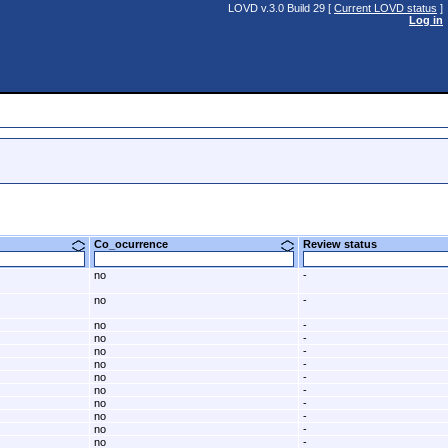
LOVD v.3.0 Build 29 [
Current LOVD status
]
Log in
Co_ocurrence
Review status
no
-
no
-
no
-
no
-
no
-
no
-
no
-
no
-
no
-
no
-
no
-
no
-