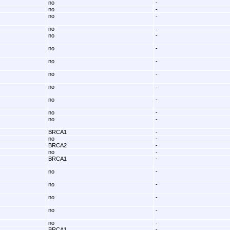
no
-
no
-
no
-
no
-
no
-
no
-
no
-
no
-
no
-
no
-
no
-
no
-
BRCA1
-
no
-
BRCA2
-
no
-
BRCA1
-
no
-
no
-
no
-
no
-
no
-
BRCA1
-