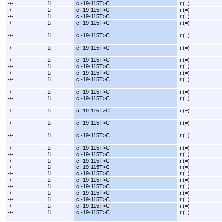
-/-
1i
c.-19-115T>C
r.(=)
-/-
1i
c.-19-115T>C
r.(=)
-/-
1i
c.-19-115T>C
r.(=)
-/-
1i
c.-19-115T>C
r.(=)
-/-
1i
c.-19-115T>C
r.(=)
-/-
1i
c.-19-115T>C
r.(=)
-/-
1i
c.-19-115T>C
r.(=)
-/-
1i
c.-19-115T>C
r.(=)
-/-
1i
c.-19-115T>C
r.(=)
-/-
1i
c.-19-115T>C
r.(=)
-/-
1i
c.-19-115T>C
r.(=)
-/-
1i
c.-19-115T>C
r.(=)
-/-
1i
c.-19-115T>C
r.(=)
-/-
1i
c.-19-115T>C
r.(=)
-/-
1i
c.-19-115T>C
r.(=)
-/-
1i
c.-19-115T>C
r.(=)
-/-
1i
c.-19-115T>C
r.(=)
-/-
1i
c.-19-115T>C
r.(=)
-/-
1i
c.-19-115T>C
r.(=)
-/-
1i
c.-19-115T>C
r.(=)
-/-
1i
c.-19-115T>C
r.(=)
-/-
1i
c.-19-115T>C
r.(=)
-/-
1i
c.-19-115T>C
r.(=)
-/-
1i
c.-19-115T>C
r.(=)
-/-
1i
c.-19-115T>C
r.(=)
-/-
1i
c.-19-115T>C
r.(=)