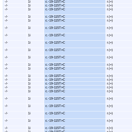
-/-
1i
c.-19-115T>C
r.(=)
-/-
1i
c.-19-115T>C
r.(=)
-/-
1i
c.-19-115T>C
r.(=)
-/-
1i
c.-19-115T>C
r.(=)
-/-
1i
c.-19-115T>C
r.(=)
-/-
1i
c.-19-115T>C
r.(=)
-/-
1i
c.-19-115T>C
r.(=)
-/-
1i
c.-19-115T>C
r.(=)
-/-
1i
c.-19-115T>C
r.(=)
-/-
1i
c.-19-115T>C
r.(=)
-/-
1i
c.-19-115T>C
r.(=)
-/-
1i
c.-19-115T>C
r.(=)
-/-
1i
c.-19-115T>C
r.(=)
-/-
1i
c.-19-115T>C
r.(=)
-/-
1i
c.-19-115T>C
r.(=)
-/-
1i
c.-19-115T>C
r.(=)
-/-
1i
c.-19-115T>C
r.(=)
-/-
1i
c.-19-115T>C
r.(=)
-/-
1i
c.-19-115T>C
r.(=)
-/-
1i
c.-19-115T>C
r.(=)
-/-
1i
c.-19-115T>C
r.(=)
-/-
1i
c.-19-115T>C
r.(=)
-/-
1i
c.-19-115T>C
r.(=)