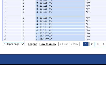
-/-
1i
c.-19-115T>C
r.(=)
-/-
1i
c.-19-115T>C
r.(=)
-/-
1i
c.-19-115T>C
r.(=)
-/-
1i
c.-19-115T>C
r.(=)
-/-
1i
c.-19-115T>C
r.(=)
-/-
1i
c.-19-115T>C
r.(=)
-/-
1i
c.-19-115T>C
r.(=)
-/-
1i
c.-19-115T>C
r.(=)
-/-
1i
c.-19-115T>C
r.(=)
-/-
1i
c.-19-115T>C
r.(=)
-/-
1i
c.-19-115T>C
r.(=)
-/-
1i
c.-19-115T>C
r.(=)
Legend
How to query
« First
‹ Prev
1
2
3
4