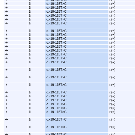
-/-
1i
c.-19-115T>C
r.(=)
-/-
1i
c.-19-115T>C
r.(=)
-/-
1i
c.-19-115T>C
r.(=)
-/-
1i
c.-19-115T>C
r.(=)
-/-
1i
c.-19-115T>C
r.(=)
-/-
1i
c.-19-115T>C
r.(=)
-/-
1i
c.-19-115T>C
r.(=)
-/-
1i
c.-19-115T>C
r.(=)
-/-
1i
c.-19-115T>C
r.(=)
-/-
1i
c.-19-115T>C
r.(=)
-/-
1i
c.-19-115T>C
r.(=)
-/-
1i
c.-19-115T>C
r.(=)
-/-
1i
c.-19-115T>C
r.(=)
-/-
1i
c.-19-115T>C
r.(=)
-/-
1i
c.-19-115T>C
r.(=)
-/-
1i
c.-19-115T>C
r.(=)
-/-
1i
c.-19-115T>C
r.(=)
-/-
1i
c.-19-115T>C
r.(=)
-/-
1i
c.-19-115T>C
r.(=)
-/-
1i
c.-19-115T>C
r.(=)
-/-
1i
c.-19-115T>C
r.(=)
-/-
1i
c.-19-115T>C
r.(=)
-/-
1i
c.-19-115T>C
r.(=)
-/-
1i
c.-19-115T>C
r.(=)
-/-
1i
c.-19-115T>C
r.(=)
-/-
1i
c.-19-115T>C
r.(=)
-/-
1i
c.-19-115T>C
r.(=)