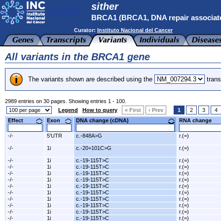
sither
BRCA1 (BRCA1, DNA repair associat
Curator:
Instituto Nacional del Cancer
All variants in the BRCA1 gene
The variants shown are described using the
trans
2989 entries on 30 pages. Showing entries 1 - 100.
Legend
How to query
« First
‹ Prev
1
2
3
4
Effect
Exon
DNA change (cDNA)
RNA change
-/-
5'UTR
c.-848A>G
r.(=)
-/-
1i
c.-20+101C>G
r.(=)
-/-
1i
c.-19-115T>C
r.(=)
-/-
1i
c.-19-115T>C
r.(=)
-/-
1i
c.-19-115T>C
r.(=)
-/-
1i
c.-19-115T>C
r.(=)
-/-
1i
c.-19-115T>C
r.(=)
-/-
1i
c.-19-115T>C
r.(=)
-/-
1i
c.-19-115T>C
r.(=)
-/-
1i
c.-19-115T>C
r.(=)
-/-
1i
c.-19-115T>C
r.(=)
-/-
1i
c.-19-115T>C
r.(=)