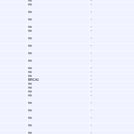
no
-
no
-
no
-
no
-
no
-
no
-
no
-
no
-
no
-
no
-
no
-
no
-
no
-
BRCA1
-
no
-
no
-
no
-
no
-
no
-
no
-
no
-
no
-
no
-