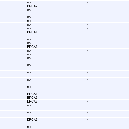
no
-
BRCA2
-
no
-
no
-
no
-
no
-
no
-
BRCA1
-
no
-
no
-
BRCA1
-
no
-
no
-
no
-
no
-
no
-
no
-
no
-
BRCA1
-
BRCA1
-
BRCA2
-
no
-
no
-
BRCA2
-
no
-