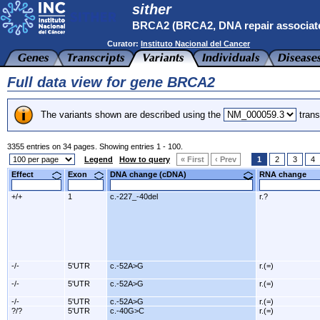
sither
BRCA2 (BRCA2, DNA repair associat
Curator:
Instituto Nacional del Cancer
Full data view for gene BRCA2
The variants shown are described using the
trans
3355 entries on 34 pages. Showing entries 1 - 100.
Legend
How to query
« First
‹ Prev
1
2
3
4
Effect
Exon
DNA change (cDNA)
RNA change
+/+
1
c.-227_-40del
r.?
-/-
5'UTR
c.-52A>G
r.(=)
-/-
5'UTR
c.-52A>G
r.(=)
-/-
5'UTR
c.-52A>G
r.(=)
?/?
5'UTR
c.-40G>C
r.(=)