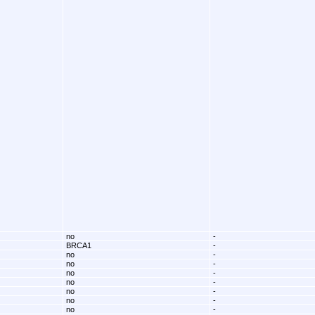
no
-
BRCA1
-
no
-
no
-
no
-
no
-
no
-
no
-
no
-