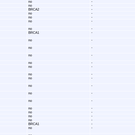
no
-
no
-
BRCA2
-
no
-
no
-
no
-
no
-
BRCA1
-
no
-
no
-
no
-
no
-
no
-
no
-
no
-
no
-
no
-
no
-
no
-
no
-
no
-
no
-
BRCA1
-
no
-