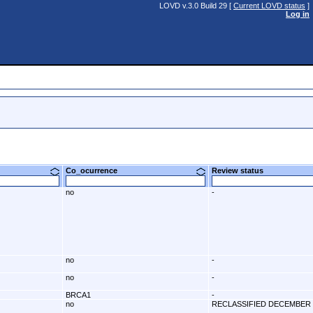
LOVD v.3.0 Build 29 [
Current LOVD status
]
Log in
Co_ocurrence
Review status
no
-
no
-
no
-
BRCA1
-
no
RECLASSIFIED DECEMBER 