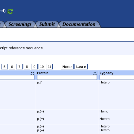
ed)
cript reference sequence.
5
6
7
8
9
10
11
...
Next ›
Last »
Protein
Zygosity
p.?
Hetero
p.(=)
Homo
p.(=)
Hetero
p.(=)
Hetero
p.(=)
Hetero