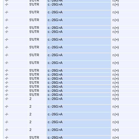
-/-
5'UTR
c.-26G>A
r.(=)
-/-
5'UTR
c.-26G>A
r.(=)
-/-
5'UTR
c.-26G>A
r.(=)
-/-
5'UTR
c.-26G>A
r.(=)
-/-
5'UTR
c.-26G>A
r.(=)
-/-
5'UTR
c.-26G>A
r.(=)
-/-
5'UTR
c.-26G>A
r.(=)
-/-
5'UTR
c.-26G>A
r.(=)
-/-
5'UTR
c.-26G>A
r.(=)
-/-
5'UTR
c.-26G>A
r.(=)
-/-
5'UTR
c.-26G>A
r.(=)
-/-
5'UTR
c.-26G>A
r.(=)
-/-
5'UTR
c.-26G>A
r.(=)
-/-
5'UTR
c.-26G>A
r.(=)
-/-
5'UTR
c.-26G>A
r.(=)
-/-
5'UTR
c.-26G>A
r.(=)
-/-
5'UTR
c.-26G>A
r.(=)
-/-
2
c.-26G>A
r.(=)
-/-
2
c.-26G>A
r.(=)
-/-
2
c.-26G>A
r.(=)
-/-
2
c.-26G>A
r.(=)
-/-
2
c.-26G>A
r.(=)
-/-
5'UTR
c.-26G>A
r.(=)