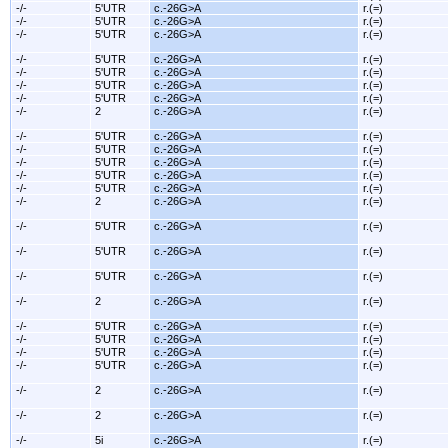
-/-
5'UTR
c.-26G>A
r.(=)
-/-
5'UTR
c.-26G>A
r.(=)
-/-
5'UTR
c.-26G>A
r.(=)
-/-
5'UTR
c.-26G>A
r.(=)
-/-
5'UTR
c.-26G>A
r.(=)
-/-
5'UTR
c.-26G>A
r.(=)
-/-
5'UTR
c.-26G>A
r.(=)
-/-
2
c.-26G>A
r.(=)
-/-
5'UTR
c.-26G>A
r.(=)
-/-
5'UTR
c.-26G>A
r.(=)
-/-
5'UTR
c.-26G>A
r.(=)
-/-
5'UTR
c.-26G>A
r.(=)
-/-
5'UTR
c.-26G>A
r.(=)
-/-
2
c.-26G>A
r.(=)
-/-
5'UTR
c.-26G>A
r.(=)
-/-
5'UTR
c.-26G>A
r.(=)
-/-
5'UTR
c.-26G>A
r.(=)
-/-
2
c.-26G>A
r.(=)
-/-
5'UTR
c.-26G>A
r.(=)
-/-
5'UTR
c.-26G>A
r.(=)
-/-
5'UTR
c.-26G>A
r.(=)
-/-
5'UTR
c.-26G>A
r.(=)
-/-
2
c.-26G>A
r.(=)
-/-
2
c.-26G>A
r.(=)
-/-
5i
c.-26G>A
r.(=)