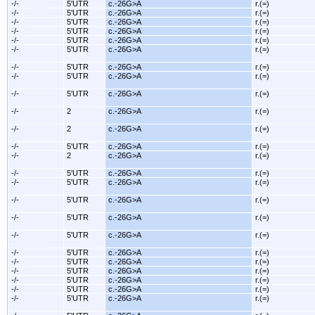
-/-
5'UTR
c.-26G>A
r.(=)
-/-
5'UTR
c.-26G>A
r.(=)
-/-
5'UTR
c.-26G>A
r.(=)
-/-
5'UTR
c.-26G>A
r.(=)
-/-
5'UTR
c.-26G>A
r.(=)
-/-
5'UTR
c.-26G>A
r.(=)
-/-
5'UTR
c.-26G>A
r.(=)
-/-
5'UTR
c.-26G>A
r.(=)
-/-
5'UTR
c.-26G>A
r.(=)
-/-
2
c.-26G>A
r.(=)
-/-
2
c.-26G>A
r.(=)
-/-
5'UTR
c.-26G>A
r.(=)
-/-
2
c.-26G>A
r.(=)
-/-
5'UTR
c.-26G>A
r.(=)
-/-
5'UTR
c.-26G>A
r.(=)
-/-
5'UTR
c.-26G>A
r.(=)
-/-
5'UTR
c.-26G>A
r.(=)
-/-
5'UTR
c.-26G>A
r.(=)
-/-
5'UTR
c.-26G>A
r.(=)
-/-
5'UTR
c.-26G>A
r.(=)
-/-
5'UTR
c.-26G>A
r.(=)
-/-
5'UTR
c.-26G>A
r.(=)
-/-
5'UTR
c.-26G>A
r.(=)
-/-
5'UTR
c.-26G>A
r.(=)